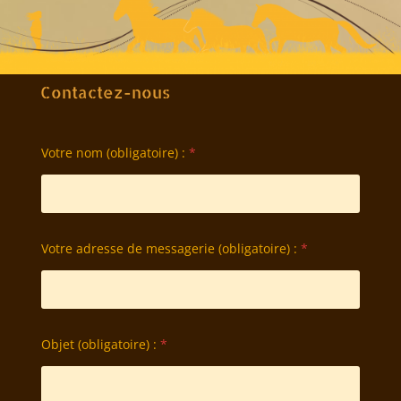
Contactez-nous
Votre nom (obligatoire) :
*
Votre adresse de messagerie (obligatoire) :
*
Objet (obligatoire) :
*