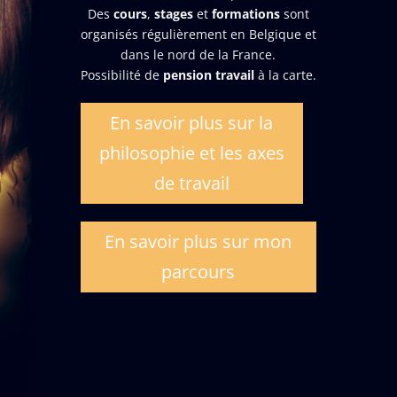
Des
cours
,
stages
et
formations
sont
organisés régulièrement en Belgique et
dans le nord de la France.
Possibilité de
pension travail
à la carte.
En savoir plus sur la
philosophie et les axes
de travail
En savoir plus sur mon
parcours