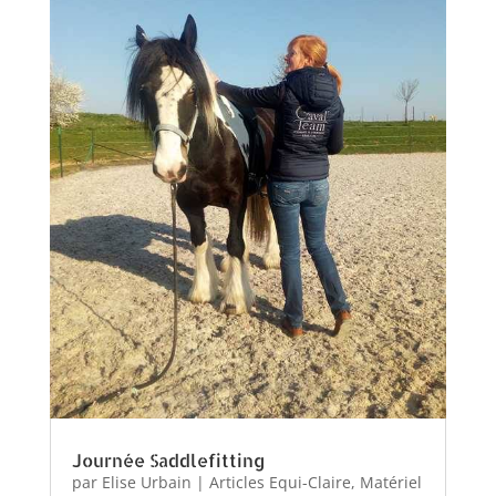
Journée Saddlefitting
par
Elise Urbain
|
Articles Equi-Claire
,
Matériel