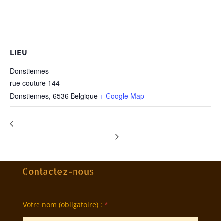
LIEU
Donstiennes
rue couture 144
Donstiennes
,
6536
Belgique
+ Google Map
Formation PRO modulaire, 2ème année
Stage d’initiation au travail
au sol
– 7/12
Contactez-nous
Votre nom (obligatoire) :
*