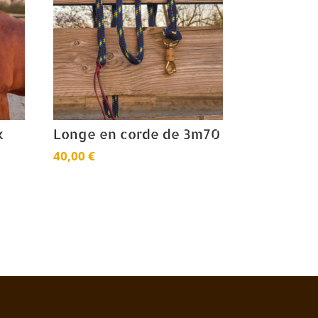
k
Longe en corde de 3m70
40,00
€