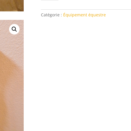
Stick
Classique
120
Catégorie :
Équipement équestre
cm