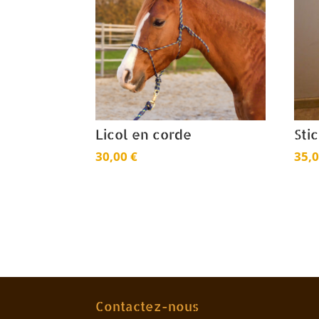
Licol en corde
Sti
30,00
€
35,
Contactez-nous