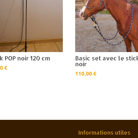
ck POP noir 120 cm
Basic set avec le stic
noir
00
€
110,00
€
Informations utiles