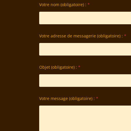
Votre nom (obligatoire) :
*
Votre adresse de messagerie (obligatoire) :
*
Objet (obligatoire) :
*
Votre message (obligatoire) :
*