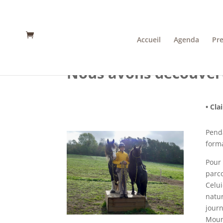
Accueil
Agenda
Pre
Nous avons découver
• Cla
Penda
forma
Pour 
parco
Celui
natur
journ
Mount