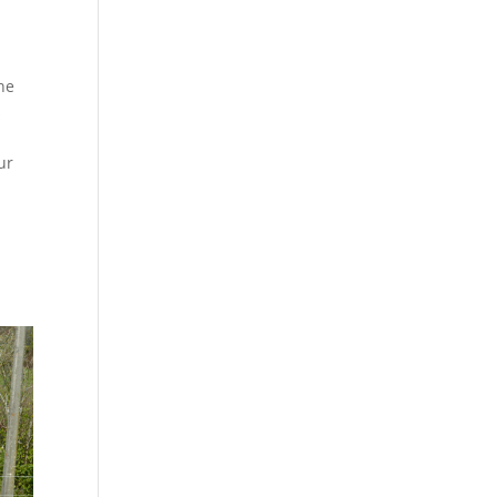
ne
s
ur