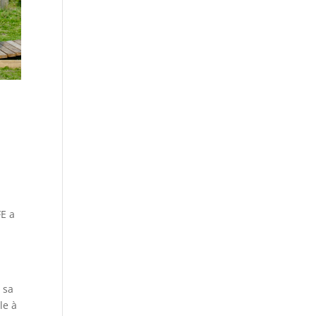
FE a
r sa
le à